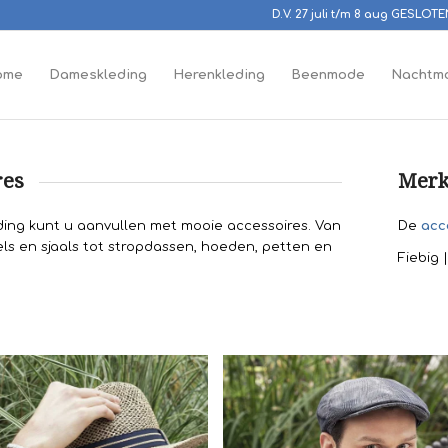
D.V. 27 juli t/m 8 aug GESLOT
ome
Dameskleding
Herenkleding
Beenmode
Nachtm
res
Merk
ing kunt u aanvullen met mooie accessoires. Van
De
acc
els en sjaals tot stropdassen, hoeden, petten en
Fiebig 