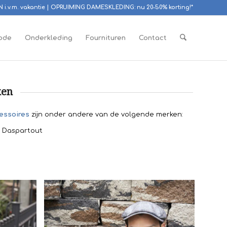
EN i.v.m. vakantie | OPRUIMING DAMESKLEDING: nu 20-50% korting!*
ode
Onderkleding
Fournituren
Contact
en
essoires
zijn onder andere van de volgende merken:
| Daspartout