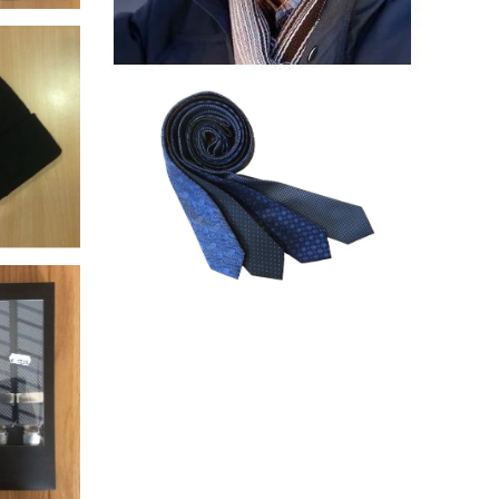
Fiebig pet grijs
kleuren
Daspartout stropdas diverse