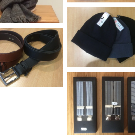
Fiebig muts diverse kleuren
uts
Fiebig muts diverse kleuren