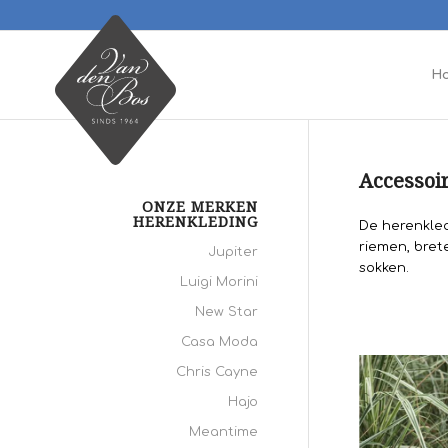
H
Accessoi
ONZE MERKEN
HERENKLEDING
De herenkled
riemen, bret
Jupiter
sokken.
Luigi Morini
New Star
Casa Moda
Chris Cayne
Hajo
Meantime