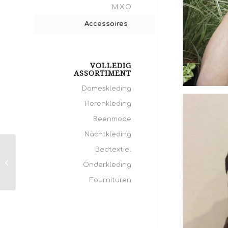
M.X.O
Accessoires
VOLLEDIG
ASSORTIMENT
Dameskleding
Fiebig ho
Herenkleding
Beenmode
Nachtkleding
Bedtextiel
Meantime
Onderkleding
Fournituren