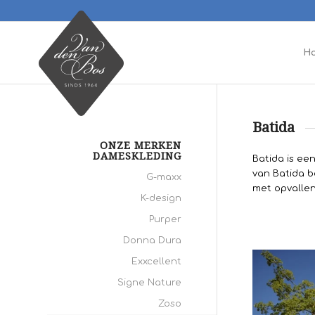
H
Batida
ONZE MERKEN
DAMESKLEDING
Batida is ee
van Batida b
G-maxx
met opvallen
K-design
Purper
Donna Dura
Exxcellent
Signe Nature
Zoso