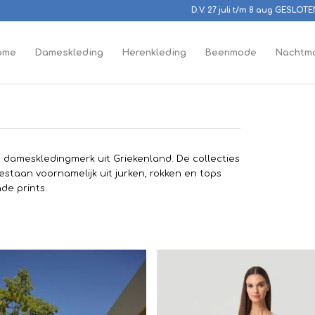
D.V. 27 juli t/m 8 aug GESLOT
ome
Dameskleding
Herenkleding
Beenmode
Nachtm
n dameskledingmerk uit Griekenland. De collecties
estaan voornamelijk uit jurken, rokken en tops
de prints.