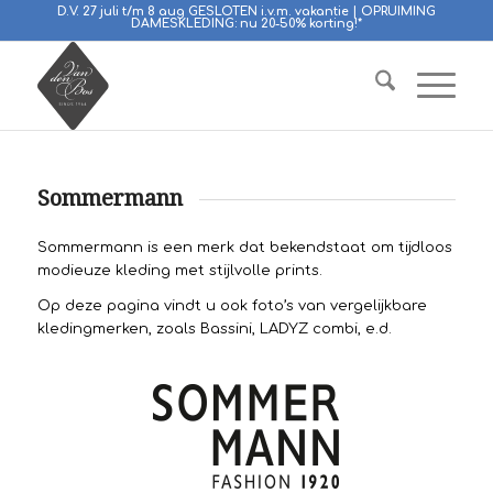
D.V. 27 juli t/m 8 aug GESLOTEN i.v.m. vakantie | OPRUIMING
DAMESKLEDING: nu 20-50% korting!*
Sommermann
Sommermann is een merk dat bekendstaat om tijdloos
modieuze kleding met stijlvolle prints.
Op deze pagina vindt u ook foto’s van vergelijkbare
kledingmerken, zoals Bassini, LADYZ combi, e.d.